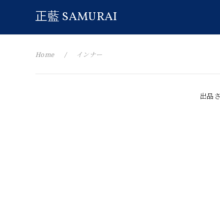
正藍 SAMURAI
Home
インナー
出品